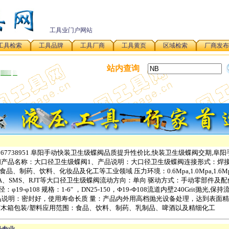
工具业门户网站
工具检索
工具品牌
工具厂商
工具黄页
区域检索
厂商发布
站内查询
 18967738951 阜阳手动快装卫生级蝶阀品质提升性价比,快装卫生级蝶阀交期,阜
阀产品名称：大口径卫生级蝶阀1、产品说明：大口径卫生级蝶阀连接形式：焊接
制药、饮料、化妆品及化工等工业领域 压力环境：0.6Mpa,1.0Mpa,1.6M
DF、3A、SMS、RJT等大口径卫生级蝶阀流动方向：单向 驱动方式：手动零部件及
-φ108 规格：1-6″ ，DN25-150，Ф19-Ф108流道内壁240Grit抛光,保
材质产品说明：密封好，使用寿命长质 量：产品内外用高档抛光设备处理，达到表面
纸箱/木箱包装/塑料应用范围：食品、饮料、制药、乳制品、啤酒以及精细化工