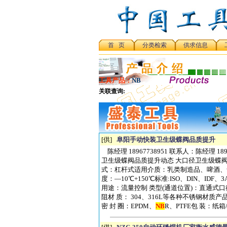
首 页
分类检索
供求信息
工具产品：
NB
[供]
阜阳手动快装卫生级蝶阀品质提升
陈经理 18967738951 联系人：陈经理
卫生级蝶阀品质提升动态 大口径卫生级蝶
式：杠杆式适用介质：乳类制造品、啤酒、食品、
度：—10℃+150℃标准:ISO、DIN、I
用途：流量控制 类型(通道位置)：直通式口径：φ19
阻材 质： 304、316L等各种不锈钢
密 封 圈：EPDM、
NB
R、PTFE包 装：