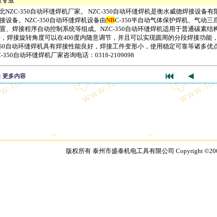
最专业
C-350自动环缝焊机厂家。 NZC-350自动环缝焊机是衡水威德焊接设备有
设备。NZC-350自动环缝焊机设备由
NB
C-350半自动气体保护焊机、气动三
、焊接程序自动控制系统等组成。NZC-350自动环缝焊机适用于普通碳素结
动焊接，焊接旋转角度可以在400度内随意调节，并且可以实现圆周的分段焊接功能
350自动环缝焊机具有焊接性能良好，焊接工件变形小，使用稳定可靠等诸多优
50自动环缝焊机厂家咨询电话：0318-2109098
条
更多内容
版权所有 泰州市盛泰机电工具有限公司 Copyright ©2003 