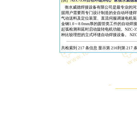
[供]
NZC-350自动环缝焊机厂家衡水威德
衡水威德焊接设备有限公司是最专业的河北NZ
据用户需要而专门设计制造的全自动环缝焊接
气动送料及定位装置、直流伺服调速电机装置
金钢1.0～8.0mm厚的圆管类工件的自
起弧检测和延时启动旋转电机功能。NZC-
种比较理想的立式环缝自动焊接设备。 NZC-3
共检索到 217 条信息 显示第 216到第 217 